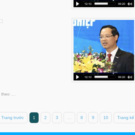
theo ....
 Trang trước
1
2
3
…
8
9
10
Trang kế