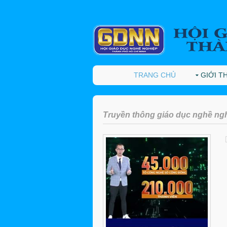
TRANG CHỦ
GIỚI T
Truyền thông giáo dục nghề ng